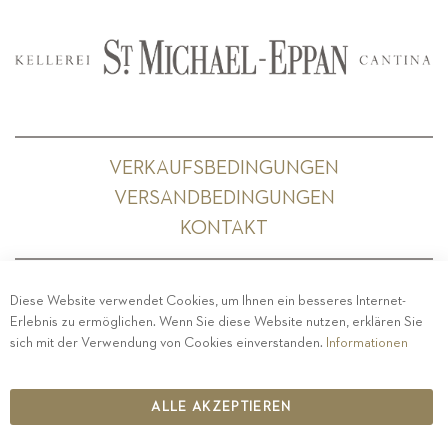
VERKAUFSBEDINGUNGEN
VERSANDBEDINGUNGEN
KONTAKT
Diese Website verwendet Cookies, um Ihnen ein besseres Internet-
Erlebnis zu ermöglichen. Wenn Sie diese Website nutzen, erklären Sie
PRIVACY
-
IMPRESSUM
-
COOKIE POLICY
-
sich mit der Verwendung von Cookies einverstanden.
Informationen
ETHISCHER KODEX
COPYRIGHT 2019 ST.MICHAEL - EPPAN
ALLE AKZEPTIEREN
IT00126670215