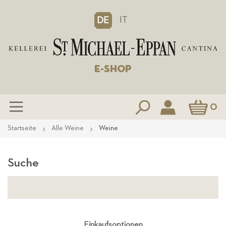
IT
DE
E-SHOP
Mein Waren
0
Zum
Startseite
Alle Weine
Weine
Inhalt
springen
Suche
Einkaufsoptionen