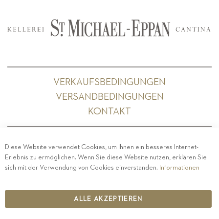
VERKAUFSBEDINGUNGEN
VERSANDBEDINGUNGEN
KONTAKT
Diese Website verwendet Cookies, um Ihnen ein besseres Internet-
Erlebnis zu ermöglichen. Wenn Sie diese Website nutzen, erklären Sie
PRIVACY
-
IMPRESSUM
-
COOKIE POLICY
-
sich mit der Verwendung von Cookies einverstanden.
Informationen
ETHISCHER KODEX
COPYRIGHT 2019 ST.MICHAEL - EPPAN
ALLE AKZEPTIEREN
IT00126670215