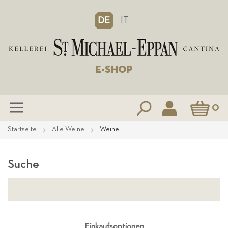
IT
DE
E-SHOP
Mein Waren
0
Zum
Startseite
Alle Weine
Weine
Inhalt
springen
Suche
Einkaufsoptionen