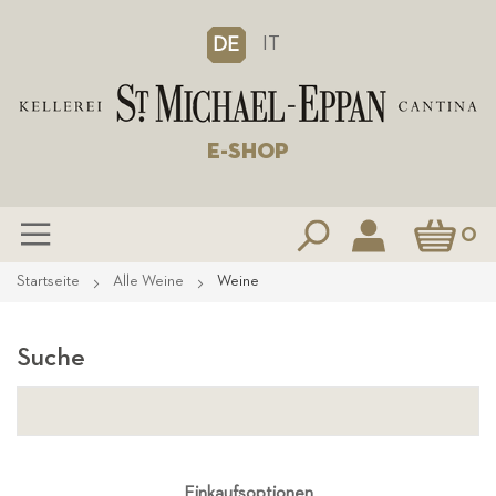
IT
DE
E-SHOP
Mein Waren
0
Zum
Startseite
Alle Weine
Weine
Inhalt
springen
Suche
Einkaufsoptionen