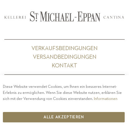
VERKAUFSBEDINGUNGEN
VERSANDBEDINGUNGEN
KONTAKT
Diese Website verwendet Cookies, um Ihnen ein besseres Internet-
Erlebnis zu ermöglichen. Wenn Sie diese Website nutzen, erklären Sie
PRIVACY
-
IMPRESSUM
-
COOKIE POLICY
-
sich mit der Verwendung von Cookies einverstanden.
Informationen
ETHISCHER KODEX
COPYRIGHT 2019 ST.MICHAEL - EPPAN
ALLE AKZEPTIEREN
IT00126670215