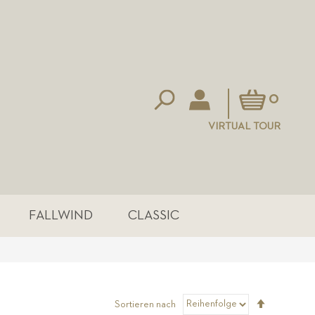
Mein Warenkorb
0
VIRTUAL TOUR
FALLWIND
CLASSIC
Absteigen
Sortieren nach
sortieren