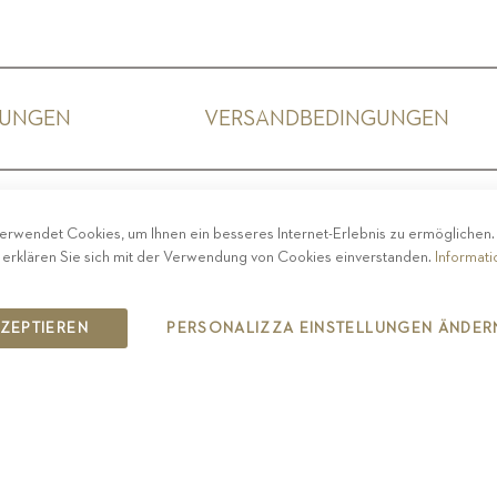
GUNGEN
VERSANDBEDINGUNGEN
ACY
-
IMPRESSUM
-
COOKIE POLICY
-
ETHISCHER 
erwendet Cookies, um Ihnen ein besseres Internet-Erlebnis zu ermöglichen
COPYRIGHT 2019 ST.MICHAEL - EPPAN
 erklären Sie sich mit der Verwendung von Cookies einverstanden.
Informat
IT00126670215
KZEPTIEREN
PERSONALIZZA EINSTELLUNGEN ÄNDER