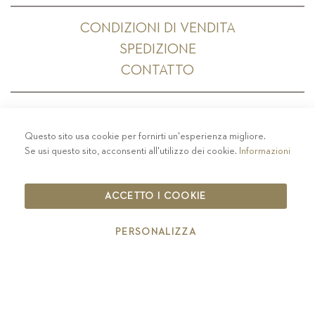
CONDIZIONI DI VENDITA
SPEDIZIONE
CONTATTO
Questo sito usa cookie per fornirti un'esperienza migliore.
PRIVACY
-
COLOPHON
-
COOKIE POLICY
-
Se usi questo sito, acconsenti all'utilizzo dei cookie.
Informazioni
CODICE ETICO
COPYRIGHT 2019 ST.MICHAEL - EPPAN
ACCETTO I COOKIE
IT00126670215
PERSONALIZZA