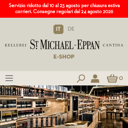
Servizio ridotto dal 10 al 23 agosto per chiusura estiva
corrieri. Consegne regolari dal 24 agosto 2026
DE
IT
E-SHOP
Carrello
0
Salta
al
contenuto