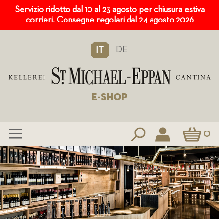
Servizio ridotto dal 10 al 23 agosto per chiusura estiva
corrieri. Consegne regolari dal 24 agosto 2026
DE
IT
E-SHOP
Carrello
0
Salta
al
contenuto