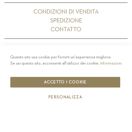
CONDIZIONI DI VENDITA
SPEDIZIONE
CONTATTO
Questo sito usa cookie per fornirti un'esperienza migliore.
PRIVACY
-
COLOPHON
-
COOKIE POLICY
-
Se usi questo sito, acconsenti all'utilizzo dei cookie.
Informazioni
CODICE ETICO
COPYRIGHT 2019 ST.MICHAEL - EPPAN
ACCETTO I COOKIE
IT00126670215
PERSONALIZZA