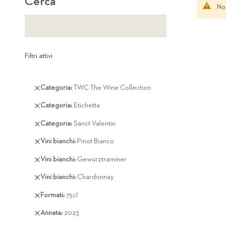
Cerca
Non
Filtri attivi
Rimuovi
Categoria
TWC The Wine Collection
questo
Rimuovi
Categoria
Etichetta
articolo
questo
Rimuovi
Categoria
Sanct Valentin
articolo
questo
Rimuovi
Vini bianchi
Pinot Bianco
articolo
questo
Rimuovi
Vini bianchi
Gewürztraminer
articolo
questo
Rimuovi
Vini bianchi
Chardonnay
articolo
questo
Rimuovi
Formati
75cl
articolo
questo
Rimuovi
Annata
2023
articolo
questo