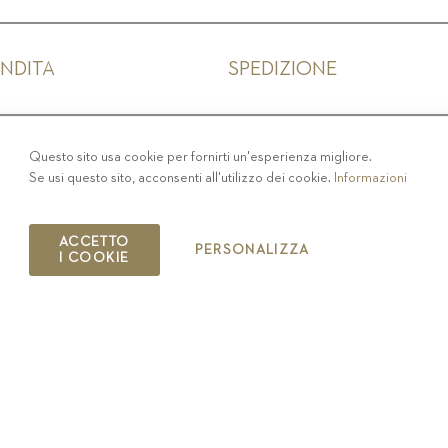
ENDITA
SPEDIZIONE
IVACY
-
COLOPHON
-
COOKIE POLICY
-
CODICE ET
Questo sito usa cookie per fornirti un'esperienza migliore.
Se usi questo sito, acconsenti all'utilizzo dei cookie.
Informazioni
COPYRIGHT 2019 ST.MICHAEL - EPPAN
IT00126670215
ACCETTO
PERSONALIZZA
I COOKIE