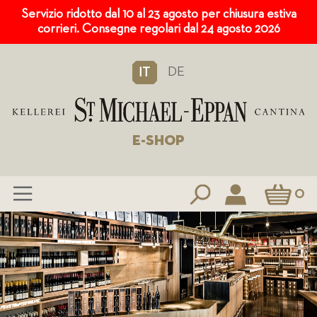
Servizio ridotto dal 10 al 23 agosto per chiusura estiva
corrieri. Consegne regolari dal 24 agosto 2026
DE
IT
E-SHOP
Carrello
0
Salta
al
contenuto