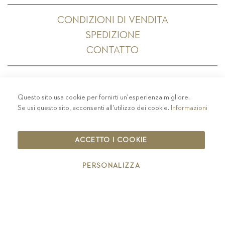
CONDIZIONI DI VENDITA
SPEDIZIONE
CONTATTO
Questo sito usa cookie per fornirti un'esperienza migliore.
PRIVACY
-
COLOPHON
-
COOKIE POLICY
-
Se usi questo sito, acconsenti all'utilizzo dei cookie.
Informazioni
CODICE ETICO
COPYRIGHT 2019 ST.MICHAEL - EPPAN
ACCETTO I COOKIE
IT00126670215
PERSONALIZZA