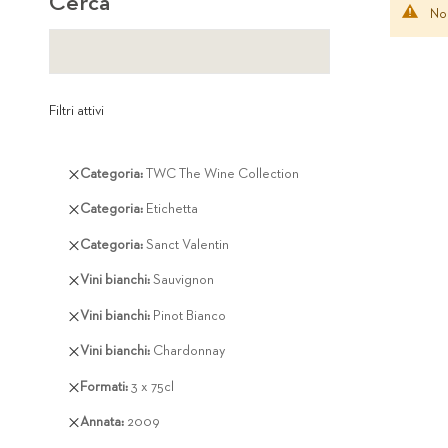
Cerca
Non
Filtri attivi
Rimuovi
Categoria
TWC The Wine Collection
questo
Rimuovi
Categoria
Etichetta
articolo
questo
Rimuovi
Categoria
Sanct Valentin
articolo
questo
Rimuovi
Vini bianchi
Sauvignon
articolo
questo
Rimuovi
Vini bianchi
Pinot Bianco
articolo
questo
Rimuovi
Vini bianchi
Chardonnay
articolo
questo
Rimuovi
Formati
3 x 75cl
articolo
questo
Rimuovi
Annata
2009
articolo
questo