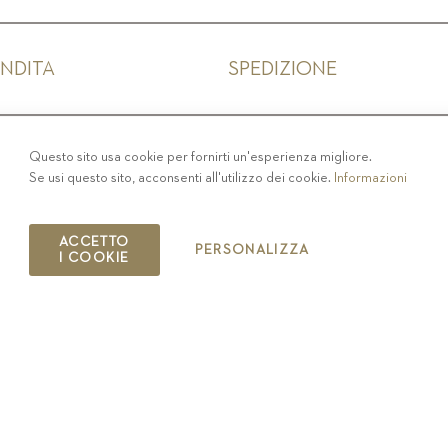
ENDITA
SPEDIZIONE
IVACY
-
COLOPHON
-
COOKIE POLICY
-
CODICE ET
Questo sito usa cookie per fornirti un'esperienza migliore.
Se usi questo sito, acconsenti all'utilizzo dei cookie.
Informazioni
COPYRIGHT 2019 ST.MICHAEL - EPPAN
IT00126670215
ACCETTO
PERSONALIZZA
I COOKIE