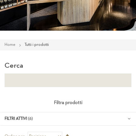
Home
Tutti i prodotti
Cerca
Filtra prodotti
FILTRI ATTIVI
Imposta