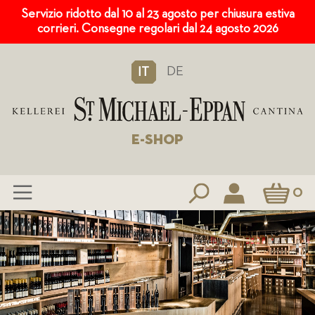
Servizio ridotto dal 10 al 23 agosto per chiusura estiva
corrieri. Consegne regolari dal 24 agosto 2026
DE
IT
E-SHOP
Carrello
0
Salta
al
contenuto