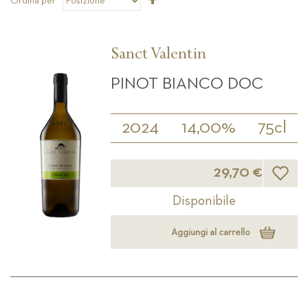
Ordina per
la
direzione
decrescente
Sanct Valentin
PINOT BIANCO DOC
2024
14,00%
75cl
Lista d
29,70 €
Disponibile
Aggiungi al carrello