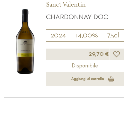
Sanct Valentin
CHARDONNAY DOC
2024
14,00%
75cl
Lista d
29,70 €
Disponibile
Aggiungi al carrello