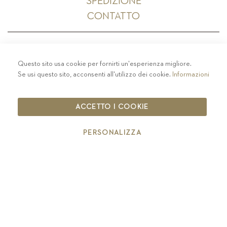
SPEDIZIONE
CONTATTO
Questo sito usa cookie per fornirti un'esperienza migliore.
PRIVACY
-
COLOPHON
-
COOKIE POLICY
-
Se usi questo sito, acconsenti all'utilizzo dei cookie.
Informazioni
CODICE ETICO
COPYRIGHT 2019 ST.MICHAEL - EPPAN
ACCETTO I COOKIE
IT00126670215
PERSONALIZZA