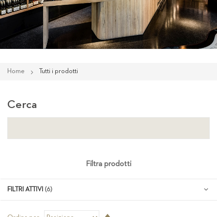
Home
Tutti i prodotti
Cerca
Filtra prodotti
FILTRI ATTIVI
Imposta