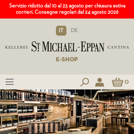
Servizio ridotto dal 10 al 23 agosto per chiusura estiva
corrieri. Consegne regolari dal 24 agosto 2026
DE
IT
E-SHOP
Carrello
0
Salta
al
contenuto