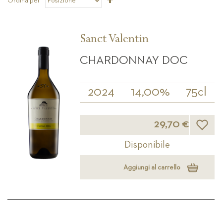
Ordina per
la
direzione
decrescente
Sanct Valentin
CHARDONNAY DOC
2024
14,00%
75cl
Lista d
29,70 €
Disponibile
Aggiungi al carrello