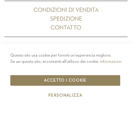
CONDIZIONI DI VENDITA
SPEDIZIONE
CONTATTO
Questo sito usa cookie per fornirti un'esperienza migliore.
PRIVACY
-
COLOPHON
-
COOKIE POLICY
-
Se usi questo sito, acconsenti all'utilizzo dei cookie.
Informazioni
CODICE ETICO
COPYRIGHT 2019 ST.MICHAEL - EPPAN
ACCETTO I COOKIE
IT00126670215
PERSONALIZZA