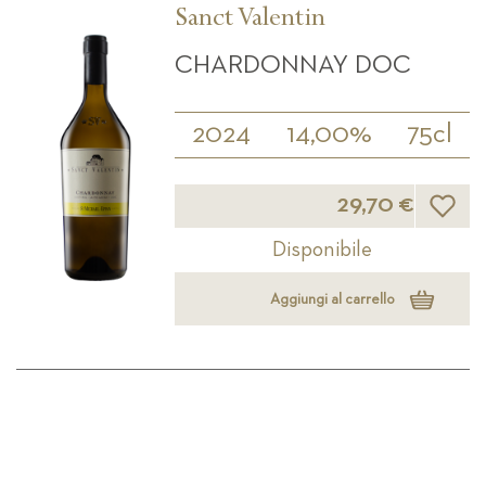
Sanct Valentin
CHARDONNAY DOC
2024
14,00%
75cl
Lista d
29,70 €
Disponibile
Aggiungi al carrello