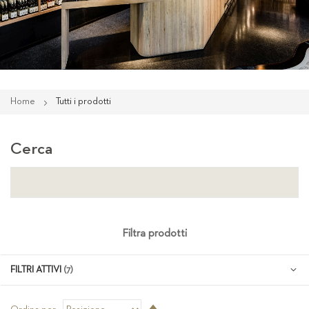
Home
Tutti i prodotti
Cerca
Filtra prodotti
FILTRI ATTIVI
Imposta