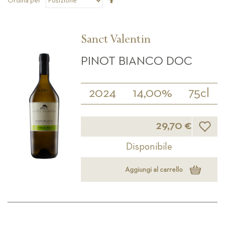
Ordina per
la
direzione
decrescente
Sanct Valentin
PINOT BIANCO DOC
2024
14,00%
75cl
Lista d
29,70 €
Disponibile
Aggiungi al carrello