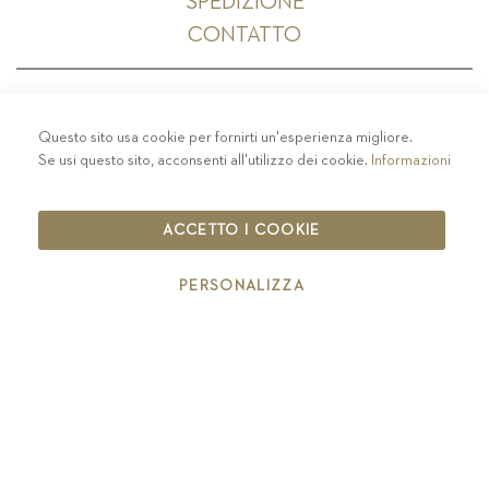
SPEDIZIONE
CONTATTO
Questo sito usa cookie per fornirti un'esperienza migliore.
PRIVACY
-
COLOPHON
-
COOKIE POLICY
-
Se usi questo sito, acconsenti all'utilizzo dei cookie.
Informazioni
CODICE ETICO
COPYRIGHT 2019 ST.MICHAEL - EPPAN
ACCETTO I COOKIE
IT00126670215
PERSONALIZZA