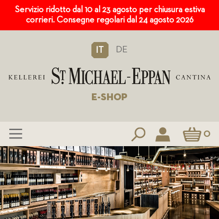
Servizio ridotto dal 10 al 23 agosto per chiusura estiva
corrieri. Consegne regolari dal 24 agosto 2026
DE
IT
E-SHOP
Carrello
0
Salta
al
contenuto