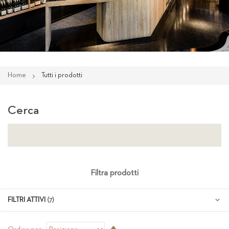
Home
Tutti i prodotti
Cerca
Filtra prodotti
FILTRI ATTIVI
Imposta