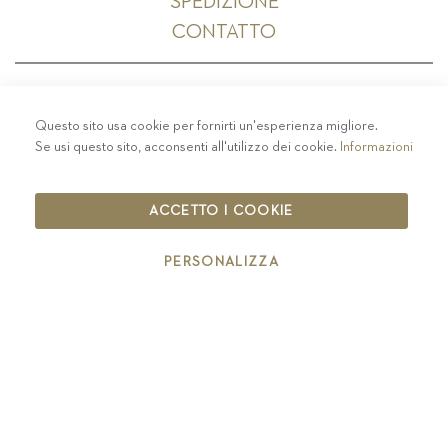
SPEDIZIONE
CONTATTO
Questo sito usa cookie per fornirti un'esperienza migliore.
PRIVACY
-
COLOPHON
-
COOKIE POLICY
-
Se usi questo sito, acconsenti all'utilizzo dei cookie.
Informazioni
CODICE ETICO
COPYRIGHT 2019 ST.MICHAEL - EPPAN
ACCETTO I COOKIE
IT00126670215
PERSONALIZZA