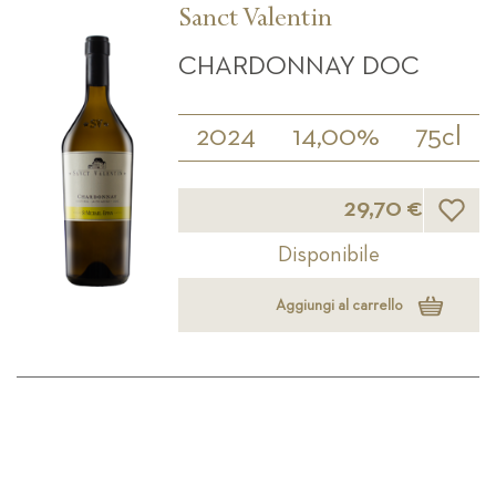
Sanct Valentin
CHARDONNAY DOC
2024
14,00%
75cl
Lista d
29,70 €
Disponibile
Aggiungi al carrello