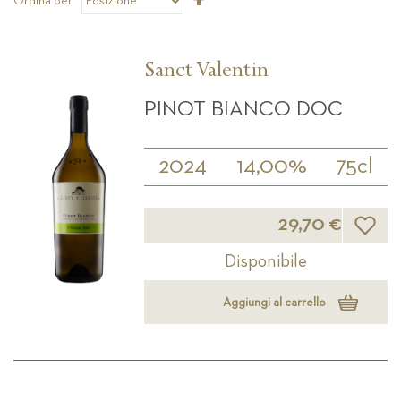
Ordina per
la
direzione
decrescente
Sanct Valentin
PINOT BIANCO DOC
2024
14,00%
75cl
Lista d
29,70 €
Disponibile
Aggiungi al carrello