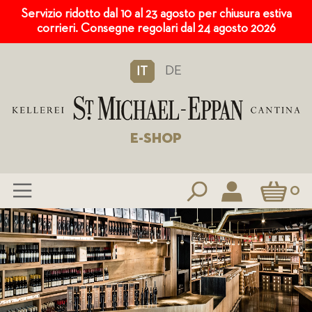
Servizio ridotto dal 10 al 23 agosto per chiusura estiva
corrieri. Consegne regolari dal 24 agosto 2026
DE
IT
E-SHOP
Carrello
0
Salta
al
contenuto