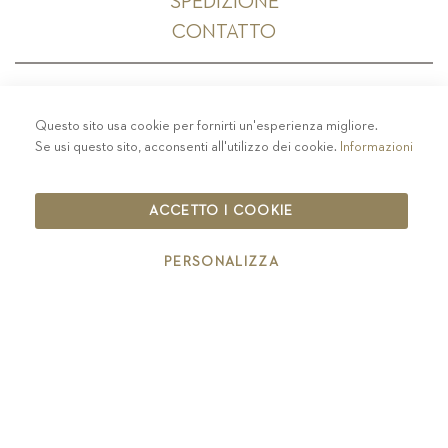
SPEDIZIONE
CONTATTO
Questo sito usa cookie per fornirti un'esperienza migliore.
PRIVACY
-
COLOPHON
-
COOKIE POLICY
-
Se usi questo sito, acconsenti all'utilizzo dei cookie.
Informazioni
CODICE ETICO
COPYRIGHT 2019 ST.MICHAEL - EPPAN
ACCETTO I COOKIE
IT00126670215
PERSONALIZZA