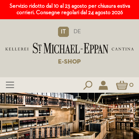
Servizio ridotto dal 10 al 23 agosto per chiusura estiva
corrieri. Consegne regolari dal 24 agosto 2026
DE
IT
E-SHOP
Carrello
0
Salta
al
contenuto