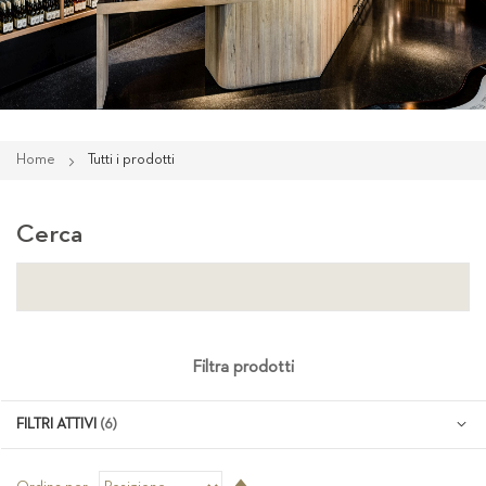
Home
Tutti i prodotti
Cerca
Filtra prodotti
FILTRI ATTIVI
Imposta