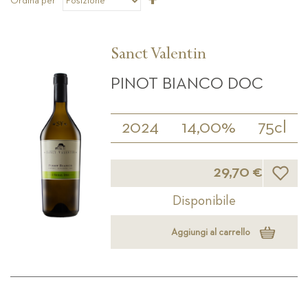
Ordina per
la
direzione
decrescente
Sanct Valentin
PINOT BIANCO DOC
2024
14,00%
75cl
Lista d
29,70 €
Disponibile
Aggiungi al carrello