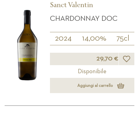
Sanct Valentin
CHARDONNAY DOC
2024
14,00%
75cl
Lista d
29,70 €
Disponibile
Aggiungi al carrello