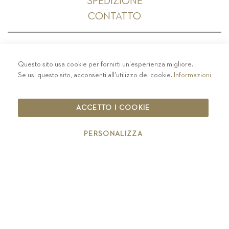
SPEDIZIONE
CONTATTO
Questo sito usa cookie per fornirti un'esperienza migliore.
PRIVACY
-
COLOPHON
-
COOKIE POLICY
-
Se usi questo sito, acconsenti all'utilizzo dei cookie.
Informazioni
CODICE ETICO
COPYRIGHT 2019 ST.MICHAEL - EPPAN
ACCETTO I COOKIE
IT00126670215
PERSONALIZZA