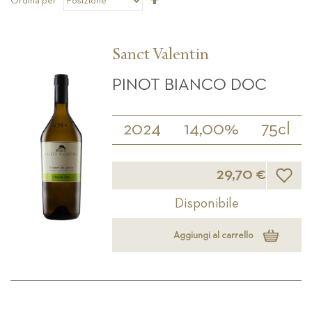
Ordina per
la
direzione
decrescente
Sanct Valentin
PINOT BIANCO DOC
2024
14,00%
75cl
Lista d
29,70 €
Disponibile
Aggiungi al carrello