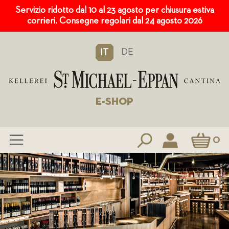
Servizio ridotto dal 10 al 23 agosto per chiusura estiva
corrieri. Consegne regolari dal 24 agosto 2026
DE
IT
E-SHOP
Carrello
0
Salta
al
contenuto