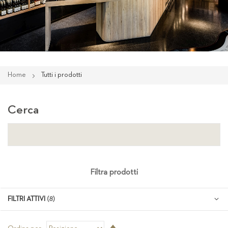
Home
Tutti i prodotti
Cerca
Filtra prodotti
FILTRI ATTIVI
Imposta