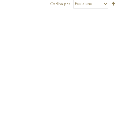
Imposta
Ordina per
la
direzione
decrescen