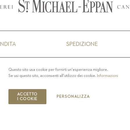
ENDITA
SPEDIZIONE
IVACY
-
COLOPHON
-
COOKIE POLICY
-
CODICE ET
Questo sito usa cookie per fornirti un'esperienza migliore.
Se usi questo sito, acconsenti all'utilizzo dei cookie.
Informazioni
COPYRIGHT 2019 ST.MICHAEL - EPPAN
IT00126670215
ACCETTO
PERSONALIZZA
I COOKIE