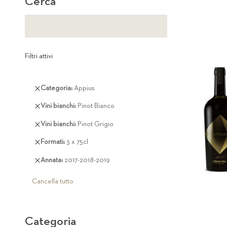
Cerca
Filtri attivi
Rimuovi
Categoria
Appius
questo
Rimuovi
Vini bianchi
Pinot Bianco
articolo
questo
Rimuovi
Vini bianchi
Pinot Grigio
articolo
questo
Rimuovi
Formati
3 x 75cl
articolo
questo
Rimuovi
Annata
2017-2018-2019
articolo
questo
articolo
Cancella tutto
Categoria