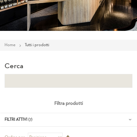
Home
Tutti i prodotti
Cerca
Filtra prodotti
FILTRI ATTIVI
Imposta