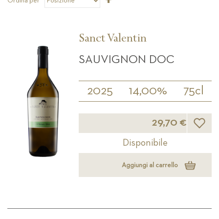
Ordina per
la
direzione
decrescente
Sanct Valentin
SAUVIGNON DOC
2025
14,00%
75cl
Lista d
29,70 €
Disponibile
Aggiungi al carrello