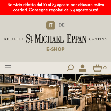
Servizio ridotto dal 10 al 23 agosto per chiusura estiva
corrieri. Consegne regolari dal 24 agosto 2026
DE
IT
E-SHOP
Carrello
0
Salta
al
contenuto