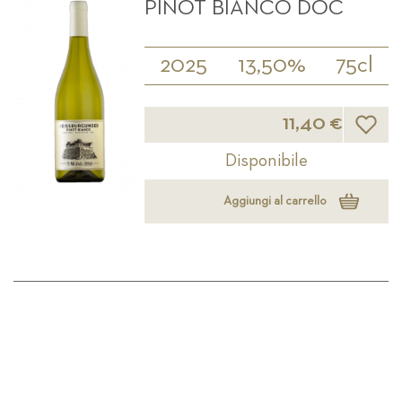
PINOT BIANCO DOC
2025
13,50%
75cl
Lista d
11,40 €
Disponibile
Aggiungi al carrello