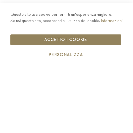
Questo sito usa cookie per fornirti un'esperienza migliore.
PRIVACY
-
COLOPHON
-
COOKIE POLICY
-
Se usi questo sito, acconsenti all'utilizzo dei cookie.
Informazioni
CODICE ETICO
COPYRIGHT 2019 ST.MICHAEL - EPPAN
ACCETTO I COOKIE
IT00126670215
PERSONALIZZA