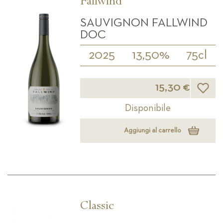
Fallwind
SAUVIGNON FALLWIND
DOC
2025
13,50%
75cl
Lista d
15,30 €
Disponibile
Aggiungi al carrello
Classic