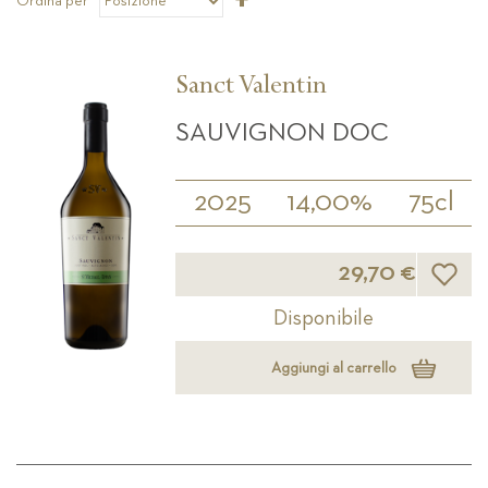
Ordina per
la
direzione
decrescente
Sanct Valentin
SAUVIGNON DOC
2025
14,00%
75cl
Lista d
29,70 €
Disponibile
Aggiungi al carrello