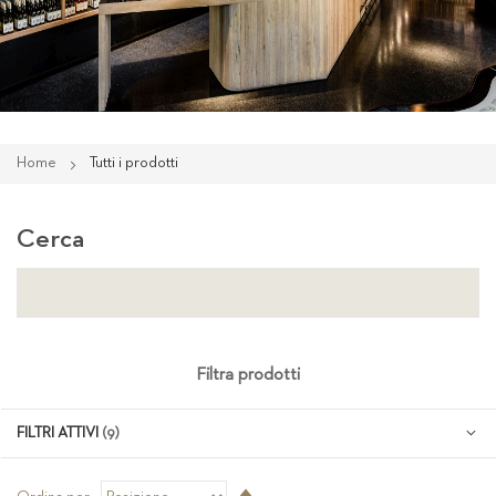
Home
Tutti i prodotti
Cerca
Filtra prodotti
FILTRI ATTIVI
Imposta