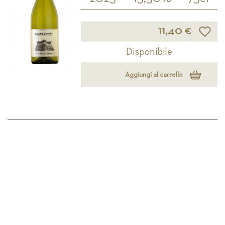
Lista d
11,40 €
Disponibile
Aggiungi al carrello