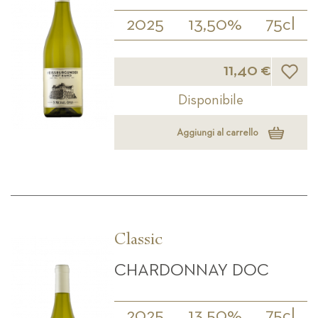
2025
13,50%
75cl
Lista d
11,40 €
Disponibile
Aggiungi al carrello
Classic
CHARDONNAY DOC
2025
13,50%
75cl