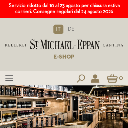
Servizio ridotto dal 10 al 23 agosto per chiusura estiva
corrieri. Consegne regolari dal 24 agosto 2026
DE
IT
E-SHOP
Carrello
0
Salta
al
contenuto