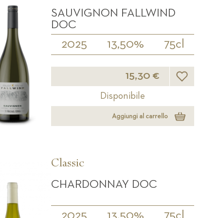
SAUVIGNON FALLWIND
DOC
2025
13,50%
75cl
Lista desider
15,30 €
Disponibile
Aggiungi al carrello
Classic
CHARDONNAY DOC
2025
13,50%
75cl