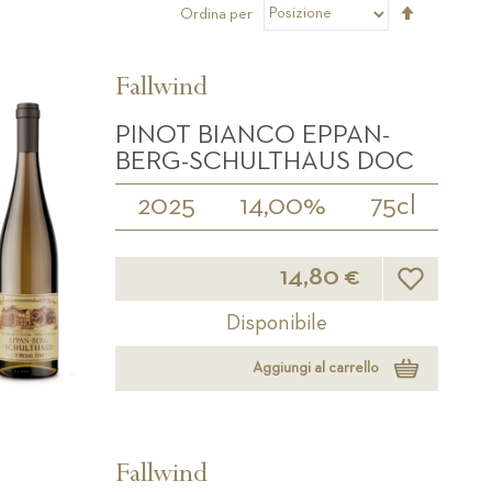
Imposta
Ordina per
la
direzione
decrescen
Fallwind
PINOT BIANCO EPPAN-
BERG-SCHULTHAUS DOC
2025
14,00%
75cl
Lista desider
14,80 €
Disponibile
Aggiungi al carrello
Fallwind