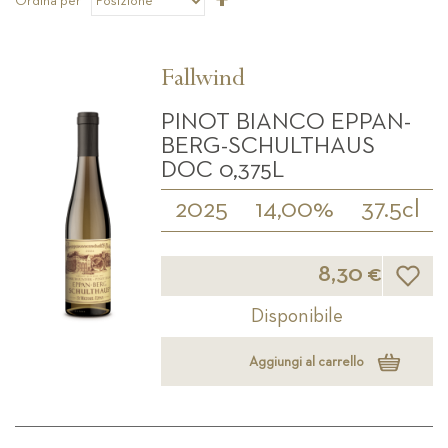
Ordina per
la
direzione
decrescente
Fallwind
PINOT BIANCO EPPAN-
BERG-SCHULTHAUS
DOC 0,375L
2025
14,00%
37.5cl
Lista d
8,30 €
Disponibile
Aggiungi al carrello