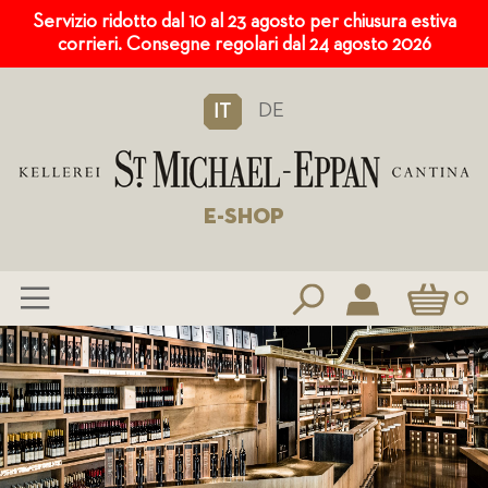
Servizio ridotto dal 10 al 23 agosto per chiusura estiva
corrieri. Consegne regolari dal 24 agosto 2026
DE
IT
E-SHOP
Carrello
0
Salta
al
contenuto