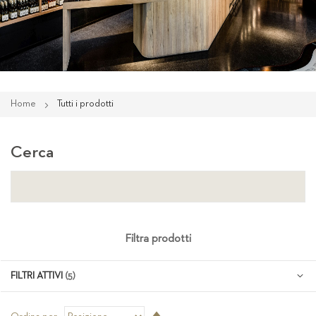
Home
Tutti i prodotti
Cerca
Filtra prodotti
FILTRI ATTIVI
Imposta