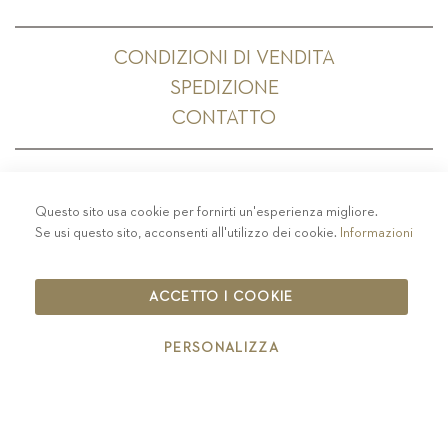
CONDIZIONI DI VENDITA
SPEDIZIONE
CONTATTO
Questo sito usa cookie per fornirti un'esperienza migliore.
PRIVACY
-
COLOPHON
-
COOKIE POLICY
-
Se usi questo sito, acconsenti all'utilizzo dei cookie.
Informazioni
CODICE ETICO
COPYRIGHT 2019 ST.MICHAEL - EPPAN
ACCETTO I COOKIE
IT00126670215
PERSONALIZZA