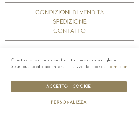
CONDIZIONI DI VENDITA
SPEDIZIONE
CONTATTO
Questo sito usa cookie per fornirti un'esperienza migliore.
PRIVACY
-
COLOPHON
-
COOKIE POLICY
-
Se usi questo sito, acconsenti all'utilizzo dei cookie.
Informazioni
CODICE ETICO
COPYRIGHT 2019 ST.MICHAEL - EPPAN
ACCETTO I COOKIE
IT00126670215
PERSONALIZZA