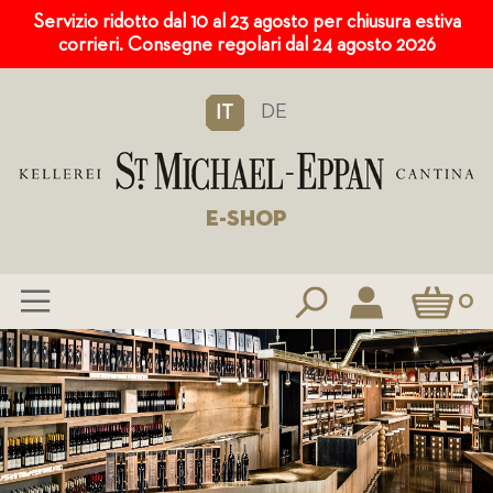
Servizio ridotto dal 10 al 23 agosto per chiusura estiva
corrieri. Consegne regolari dal 24 agosto 2026
DE
IT
E-SHOP
Carrello
0
Salta
al
contenuto