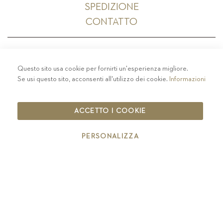
SPEDIZIONE
CONTATTO
Questo sito usa cookie per fornirti un'esperienza migliore.
PRIVACY
-
COLOPHON
-
COOKIE POLICY
-
Se usi questo sito, acconsenti all'utilizzo dei cookie.
Informazioni
CODICE ETICO
COPYRIGHT 2019 ST.MICHAEL - EPPAN
ACCETTO I COOKIE
IT00126670215
PERSONALIZZA