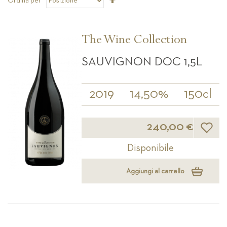
Ordina per
la
direzione
decrescente
The Wine Collection
SAUVIGNON DOC 1,5L
2019
14,50%
150cl
Lista d
240,00 €
Disponibile
Aggiungi al carrello