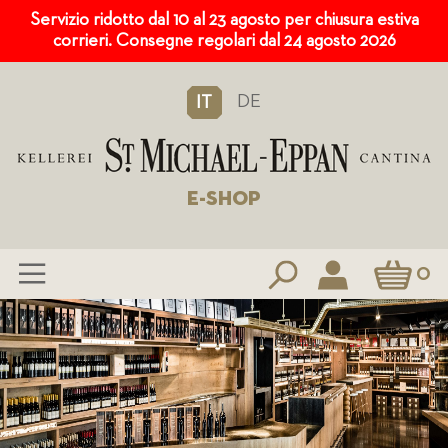
Servizio ridotto dal 10 al 23 agosto per chiusura estiva
corrieri. Consegne regolari dal 24 agosto 2026
DE
IT
E-SHOP
Carrello
0
Salta
al
contenuto