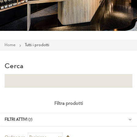
Home
Tutti i prodotti
Cerca
Filtra prodotti
FILTRI ATTIVI
Imposta