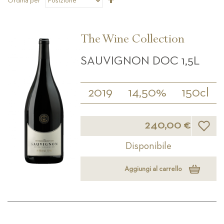
Ordina per
la
direzione
decrescente
The Wine Collection
SAUVIGNON DOC 1,5L
2019
14,50%
150cl
Lista d
240,00 €
Disponibile
Aggiungi al carrello