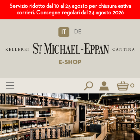
Servizio ridotto dal 10 al 23 agosto per chiusura estiva
corrieri. Consegne regolari dal 24 agosto 2026
DE
IT
E-SHOP
Carrello
0
Salta
al
contenuto