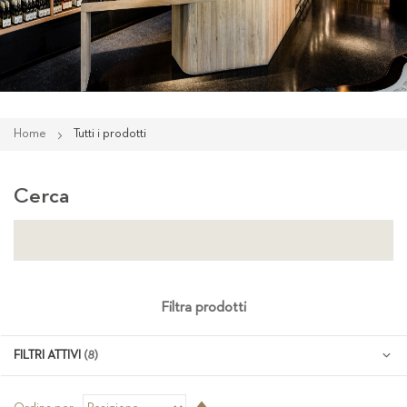
Home
Tutti i prodotti
Cerca
Filtra prodotti
FILTRI ATTIVI
Imposta