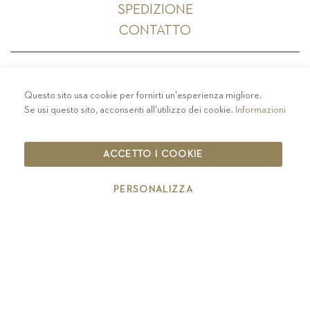
SPEDIZIONE
CONTATTO
Questo sito usa cookie per fornirti un'esperienza migliore.
PRIVACY
-
COLOPHON
-
COOKIE POLICY
-
Se usi questo sito, acconsenti all'utilizzo dei cookie.
Informazioni
CODICE ETICO
COPYRIGHT 2019 ST.MICHAEL - EPPAN
ACCETTO I COOKIE
IT00126670215
PERSONALIZZA