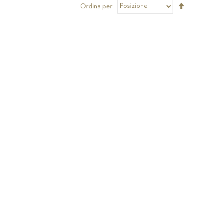
Imposta
Ordina per
la
direzione
decrescen