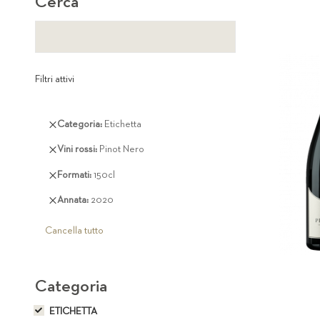
Cerca
Filtri attivi
Rimuovi
Categoria
Etichetta
questo
Rimuovi
Vini rossi
Pinot Nero
articolo
questo
Rimuovi
Formati
150cl
articolo
questo
Rimuovi
Annata
2020
articolo
questo
articolo
Cancella tutto
Categoria
ETICHETTA