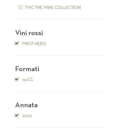
TWC THE WINE COLLECTION
Vini rossi
PINOT NERO
Formati
150CL
Annata
2020