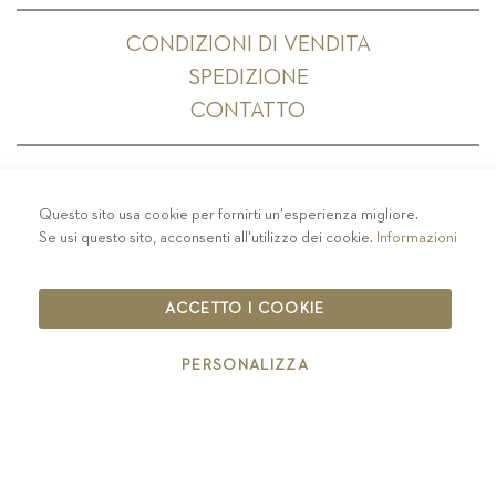
CONDIZIONI DI VENDITA
SPEDIZIONE
CONTATTO
Questo sito usa cookie per fornirti un'esperienza migliore.
PRIVACY
-
COLOPHON
-
COOKIE POLICY
-
Se usi questo sito, acconsenti all'utilizzo dei cookie.
Informazioni
CODICE ETICO
COPYRIGHT 2019 ST.MICHAEL - EPPAN
ACCETTO I COOKIE
IT00126670215
PERSONALIZZA