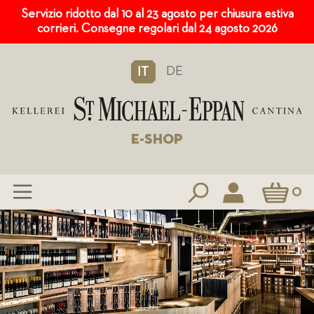
Servizio ridotto dal 10 al 23 agosto per chiusura estiva
corrieri. Consegne regolari dal 24 agosto 2026
DE
IT
E-SHOP
Carrello
0
Salta
al
contenuto