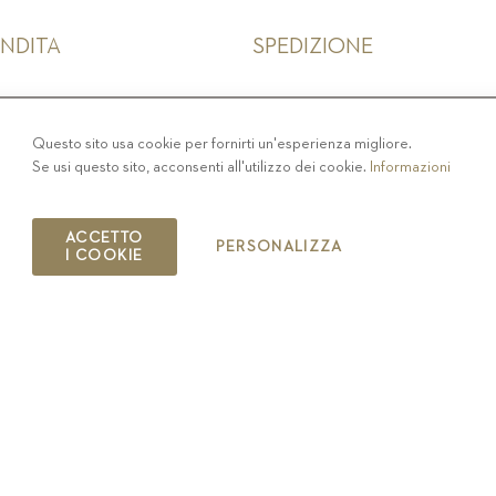
ENDITA
SPEDIZIONE
IVACY
-
COLOPHON
-
COOKIE POLICY
-
CODICE ET
Questo sito usa cookie per fornirti un'esperienza migliore.
Se usi questo sito, acconsenti all'utilizzo dei cookie.
Informazioni
COPYRIGHT 2019 ST.MICHAEL - EPPAN
IT00126670215
ACCETTO
PERSONALIZZA
I COOKIE