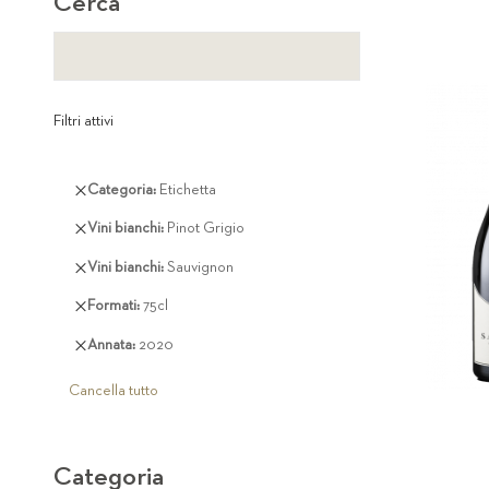
Cerca
Filtri attivi
Rimuovi
Categoria
Etichetta
questo
Rimuovi
Vini bianchi
Pinot Grigio
articolo
questo
Rimuovi
Vini bianchi
Sauvignon
articolo
questo
Rimuovi
Formati
75cl
articolo
questo
Rimuovi
Annata
2020
articolo
questo
articolo
Cancella tutto
Categoria