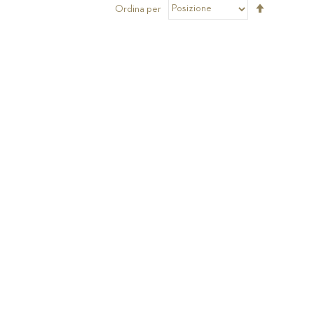
Imposta
Ordina per
la
direzione
decrescen