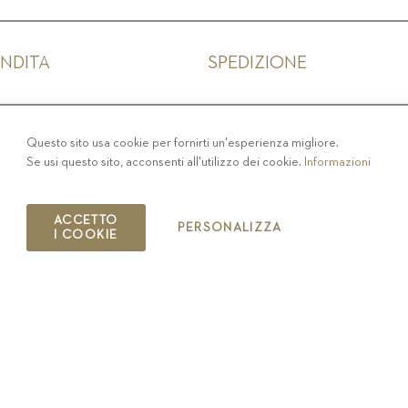
ENDITA
SPEDIZIONE
IVACY
-
COLOPHON
-
COOKIE POLICY
-
CODICE ET
Questo sito usa cookie per fornirti un'esperienza migliore.
Se usi questo sito, acconsenti all'utilizzo dei cookie.
Informazioni
COPYRIGHT 2019 ST.MICHAEL - EPPAN
IT00126670215
ACCETTO
PERSONALIZZA
I COOKIE