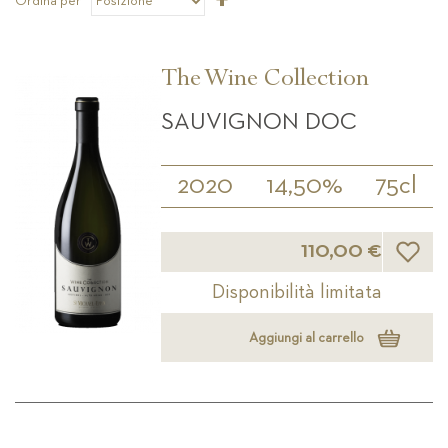
Ordina per
la
direzione
decrescente
The Wine Collection
SAUVIGNON DOC
2020
14,50%
75cl
Lista d
110,00 €
Disponibilità limitata
Aggiungi al carrello