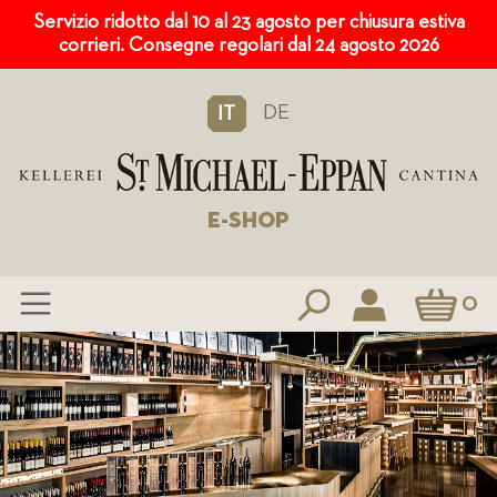
Servizio ridotto dal 10 al 23 agosto per chiusura estiva
corrieri. Consegne regolari dal 24 agosto 2026
DE
IT
E-SHOP
Carrello
0
Salta
al
contenuto