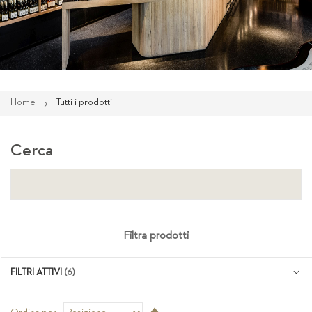
Home
Tutti i prodotti
Cerca
Filtra prodotti
FILTRI ATTIVI
Imposta