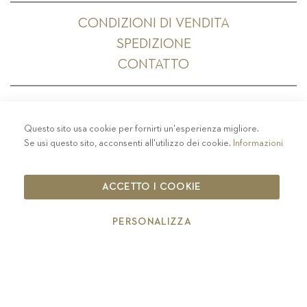
CONDIZIONI DI VENDITA
SPEDIZIONE
CONTATTO
Questo sito usa cookie per fornirti un'esperienza migliore.
PRIVACY
-
COLOPHON
-
COOKIE POLICY
-
Se usi questo sito, acconsenti all'utilizzo dei cookie.
Informazioni
CODICE ETICO
COPYRIGHT 2019 ST.MICHAEL - EPPAN
ACCETTO I COOKIE
IT00126670215
PERSONALIZZA