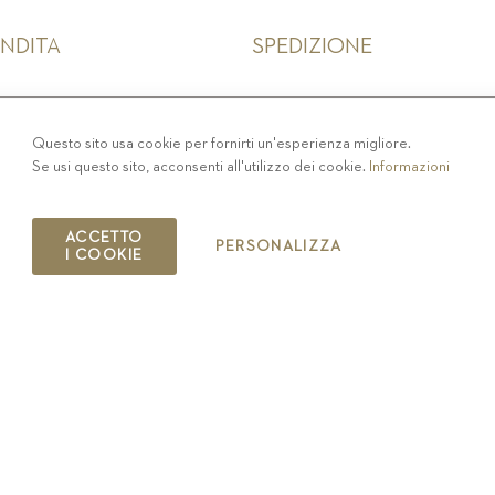
ENDITA
SPEDIZIONE
IVACY
-
COLOPHON
-
COOKIE POLICY
-
CODICE ET
Questo sito usa cookie per fornirti un'esperienza migliore.
Se usi questo sito, acconsenti all'utilizzo dei cookie.
Informazioni
COPYRIGHT 2019 ST.MICHAEL - EPPAN
IT00126670215
ACCETTO
PERSONALIZZA
I COOKIE