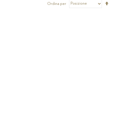
Imposta
Ordina per
la
direzione
decrescen