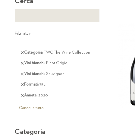
Cerca
Filtri attivi
Rimuovi
Categoria
TWC The Wine Collection
questo
Rimuovi
Vini bianchi
Pinot Grigio
articolo
questo
Rimuovi
Vini bianchi
Sauvignon
articolo
questo
Rimuovi
Formati
75cl
articolo
questo
Rimuovi
Annata
2020
articolo
questo
articolo
Cancella tutto
Categoria