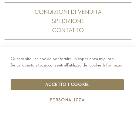
CONDIZIONI DI VENDITA
SPEDIZIONE
CONTATTO
Questo sito usa cookie per fornirti un'esperienza migliore.
PRIVACY
-
COLOPHON
-
COOKIE POLICY
-
Se usi questo sito, acconsenti all'utilizzo dei cookie.
Informazioni
CODICE ETICO
COPYRIGHT 2019 ST.MICHAEL - EPPAN
ACCETTO I COOKIE
IT00126670215
PERSONALIZZA