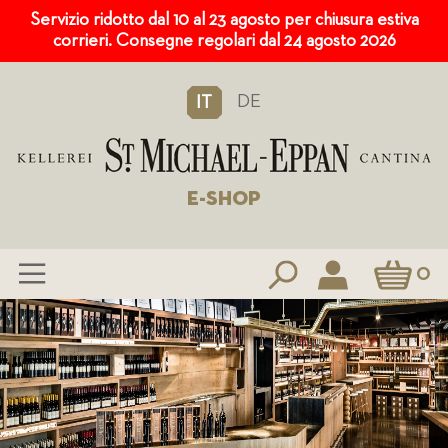
Servizio ridotto dal 10 al 23 agosto per chiusura estiva
corrieri. Consegne regolari dal 24 agosto 2026
DE
IT
E-SHOP
Carrello
0
Salta
al
contenuto