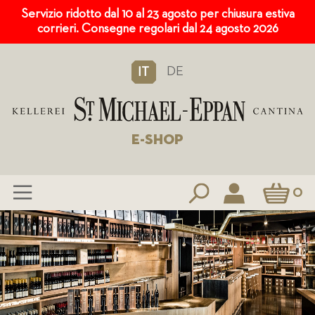
Servizio ridotto dal 10 al 23 agosto per chiusura estiva
corrieri. Consegne regolari dal 24 agosto 2026
DE
IT
E-SHOP
Carrello
0
Salta
al
contenuto