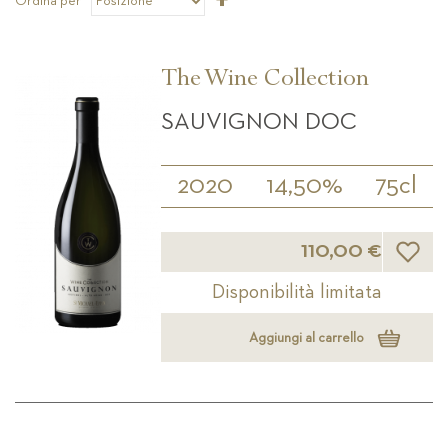
Ordina per
la
direzione
decrescente
The Wine Collection
SAUVIGNON DOC
2020
14,50%
75cl
Lista d
110,00 €
Disponibilità limitata
Aggiungi al carrello