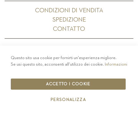
CONDIZIONI DI VENDITA
SPEDIZIONE
CONTATTO
Questo sito usa cookie per fornirti un'esperienza migliore.
PRIVACY
-
COLOPHON
-
COOKIE POLICY
-
Se usi questo sito, acconsenti all'utilizzo dei cookie.
Informazioni
CODICE ETICO
COPYRIGHT 2019 ST.MICHAEL - EPPAN
ACCETTO I COOKIE
IT00126670215
PERSONALIZZA