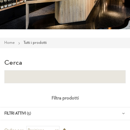
Home
Tutti i prodotti
Cerca
Filtra prodotti
FILTRI ATTIVI
Imposta