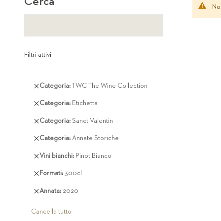
Cerca
Non
Filtri attivi
Rimuovi
Categoria
TWC The Wine Collection
questo
Rimuovi
Categoria
Etichetta
articolo
questo
Rimuovi
Categoria
Sanct Valentin
articolo
questo
Rimuovi
Categoria
Annate Storiche
articolo
questo
Rimuovi
Vini bianchi
Pinot Bianco
articolo
questo
Rimuovi
Formati
300cl
articolo
questo
Rimuovi
Annata
2020
articolo
questo
articolo
Cancella tutto