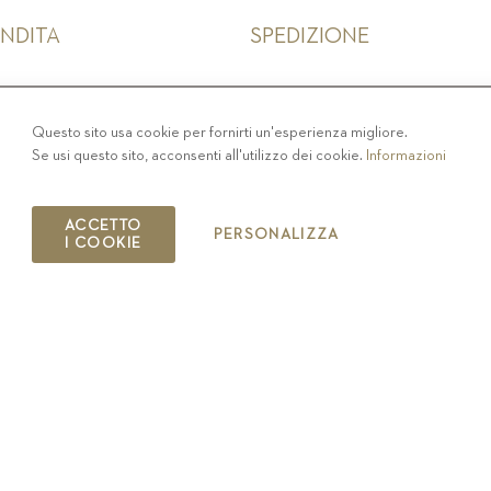
ENDITA
SPEDIZIONE
IVACY
-
COLOPHON
-
COOKIE POLICY
-
CODICE ET
Questo sito usa cookie per fornirti un'esperienza migliore.
Se usi questo sito, acconsenti all'utilizzo dei cookie.
Informazioni
COPYRIGHT 2019 ST.MICHAEL - EPPAN
IT00126670215
ACCETTO
PERSONALIZZA
I COOKIE