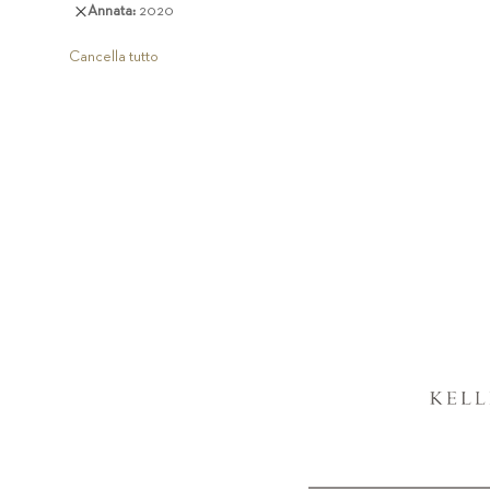
Rimuovi
Annata
2020
articolo
questo
articolo
Cancella tutto