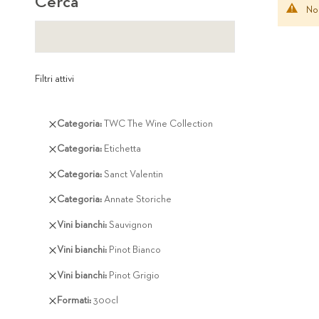
Cerca
Non
Filtri attivi
Rimuovi
Categoria
TWC The Wine Collection
questo
Rimuovi
Categoria
Etichetta
articolo
questo
Rimuovi
Categoria
Sanct Valentin
articolo
questo
Rimuovi
Categoria
Annate Storiche
articolo
questo
Rimuovi
Vini bianchi
Sauvignon
articolo
questo
Rimuovi
Vini bianchi
Pinot Bianco
articolo
questo
Rimuovi
Vini bianchi
Pinot Grigio
articolo
questo
Rimuovi
Formati
300cl
articolo
questo