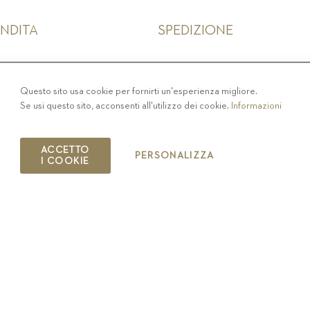
ENDITA
SPEDIZIONE
IVACY
-
COLOPHON
-
COOKIE POLICY
-
CODICE ET
Questo sito usa cookie per fornirti un'esperienza migliore.
Se usi questo sito, acconsenti all'utilizzo dei cookie.
Informazioni
COPYRIGHT 2019 ST.MICHAEL - EPPAN
IT00126670215
ACCETTO
PERSONALIZZA
I COOKIE