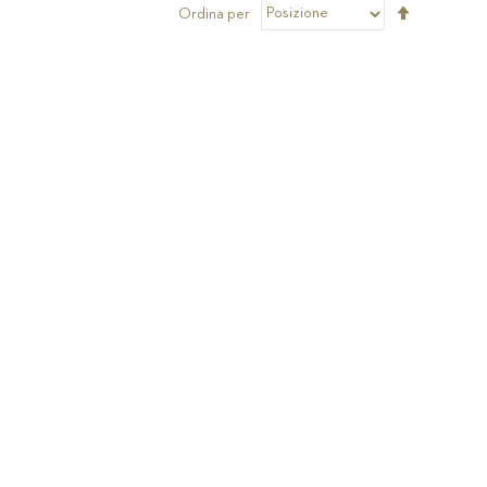
Imposta
Ordina per
la
direzione
decrescen