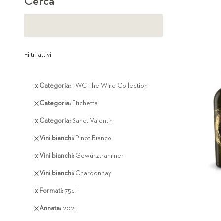
Cerca
Filtri attivi
Rimuovi
Categoria
TWC The Wine Collection
questo
Rimuovi
Categoria
Etichetta
articolo
questo
Rimuovi
Categoria
Sanct Valentin
articolo
questo
Rimuovi
Vini bianchi
Pinot Bianco
articolo
questo
Rimuovi
Vini bianchi
Gewürztraminer
articolo
questo
Rimuovi
Vini bianchi
Chardonnay
articolo
questo
Rimuovi
Formati
75cl
articolo
questo
Rimuovi
Annata
2021
articolo
questo