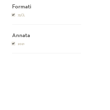
Formati
75CL
Annata
2021