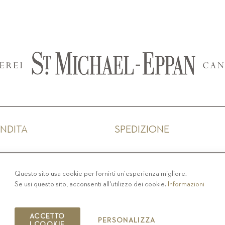
ENDITA
SPEDIZIONE
IVACY
-
COLOPHON
-
COOKIE POLICY
-
CODICE ET
Questo sito usa cookie per fornirti un'esperienza migliore.
Se usi questo sito, acconsenti all'utilizzo dei cookie.
Informazioni
COPYRIGHT 2019 ST.MICHAEL - EPPAN
IT00126670215
ACCETTO
PERSONALIZZA
I COOKIE