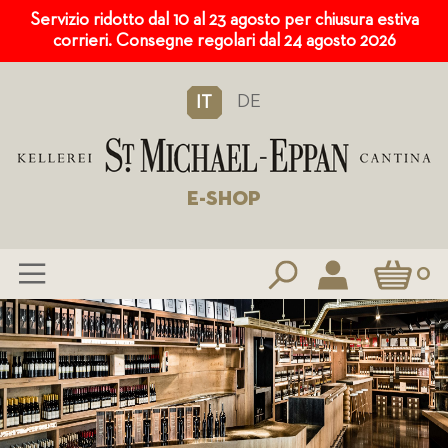
Servizio ridotto dal 10 al 23 agosto per chiusura estiva
corrieri. Consegne regolari dal 24 agosto 2026
DE
IT
E-SHOP
Carrello
0
Salta
al
contenuto