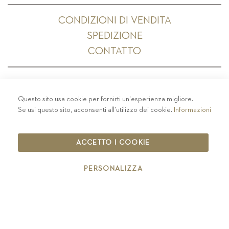
CONDIZIONI DI VENDITA
SPEDIZIONE
CONTATTO
Questo sito usa cookie per fornirti un'esperienza migliore.
PRIVACY
-
COLOPHON
-
COOKIE POLICY
-
Se usi questo sito, acconsenti all'utilizzo dei cookie.
Informazioni
CODICE ETICO
COPYRIGHT 2019 ST.MICHAEL - EPPAN
ACCETTO I COOKIE
IT00126670215
PERSONALIZZA