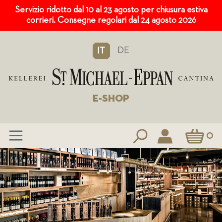
Servizio ridotto dal 10 al 23 agosto per chiusura estiva
corrieri. Consegne regolari dal 24 agosto 2026
DE
IT
E-SHOP
Carrello
0
Salta
al
contenuto