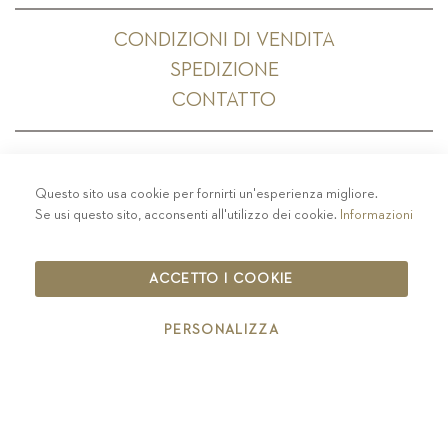
CONDIZIONI DI VENDITA
SPEDIZIONE
CONTATTO
Questo sito usa cookie per fornirti un'esperienza migliore.
PRIVACY
-
COLOPHON
-
COOKIE POLICY
-
Se usi questo sito, acconsenti all'utilizzo dei cookie.
Informazioni
CODICE ETICO
COPYRIGHT 2019 ST.MICHAEL - EPPAN
ACCETTO I COOKIE
IT00126670215
PERSONALIZZA