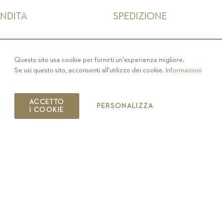
ENDITA
SPEDIZIONE
IVACY
-
COLOPHON
-
COOKIE POLICY
-
CODICE ET
Questo sito usa cookie per fornirti un'esperienza migliore.
Se usi questo sito, acconsenti all'utilizzo dei cookie.
Informazioni
COPYRIGHT 2019 ST.MICHAEL - EPPAN
IT00126670215
ACCETTO
PERSONALIZZA
I COOKIE