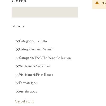
Cerca
Non
Filtri attivi
Rimuovi
Categoria
Etichetta
questo
Rimuovi
Categoria
Sanct Valentin
articolo
questo
Rimuovi
Categoria
TWC The Wine Collection
articolo
questo
Rimuovi
Vini bianchi
Sauvignon
articolo
questo
Rimuovi
Vini bianchi
Pinot Bianco
articolo
questo
Rimuovi
Formati
150cl
articolo
questo
Rimuovi
Annata
2022
articolo
questo
articolo
Cancella tutto