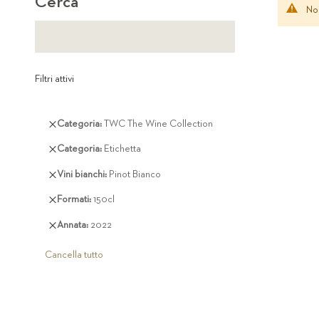
Cerca
Non
Filtri attivi
Rimuovi
Categoria
TWC The Wine Collection
questo
Rimuovi
Categoria
Etichetta
articolo
questo
Rimuovi
Vini bianchi
Pinot Bianco
articolo
questo
Rimuovi
Formati
150cl
articolo
questo
Rimuovi
Annata
2022
articolo
questo
articolo
Cancella tutto