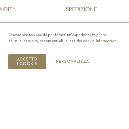
ENDITA
SPEDIZIONE
IVACY
-
COLOPHON
-
COOKIE POLICY
-
CODICE ET
Questo sito usa cookie per fornirti un'esperienza migliore.
Se usi questo sito, acconsenti all'utilizzo dei cookie.
Informazioni
COPYRIGHT 2019 ST.MICHAEL - EPPAN
IT00126670215
ACCETTO
PERSONALIZZA
I COOKIE