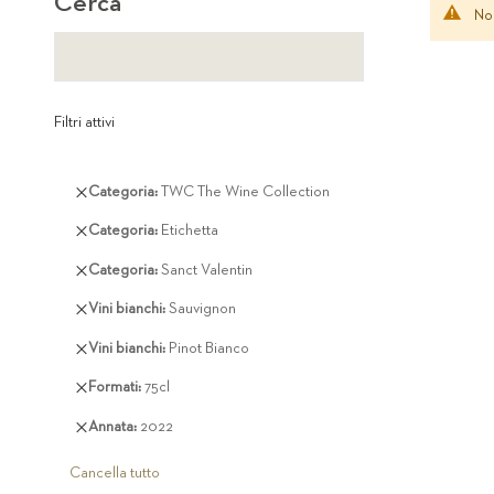
Cerca
Non
Filtri attivi
Rimuovi
Categoria
TWC The Wine Collection
questo
Rimuovi
Categoria
Etichetta
articolo
questo
Rimuovi
Categoria
Sanct Valentin
articolo
questo
Rimuovi
Vini bianchi
Sauvignon
articolo
questo
Rimuovi
Vini bianchi
Pinot Bianco
articolo
questo
Rimuovi
Formati
75cl
articolo
questo
Rimuovi
Annata
2022
articolo
questo
articolo
Cancella tutto