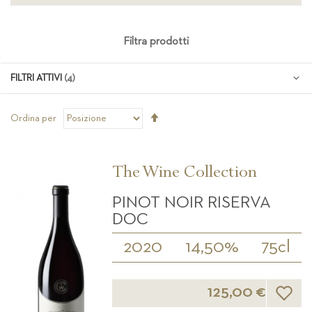
Filtra prodotti
FILTRI ATTIVI
Imposta
Ordina per
la
direzione
decrescente
The Wine Collection
PINOT NOIR RISERVA
DOC
2020
14,50%
75cl
Lista d
125,00 €