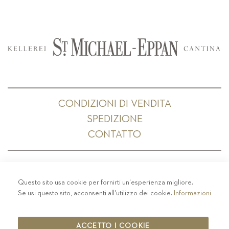
CONDIZIONI DI VENDITA
SPEDIZIONE
CONTATTO
Questo sito usa cookie per fornirti un'esperienza migliore.
PRIVACY
-
COLOPHON
-
COOKIE POLICY
-
Se usi questo sito, acconsenti all'utilizzo dei cookie.
Informazioni
CODICE ETICO
COPYRIGHT 2019 ST.MICHAEL - EPPAN
ACCETTO I COOKIE
IT00126670215