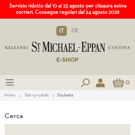
Servizio ridotto dal 10 al 23 agosto per chiusura estiva
corrieri. Consegne regolari dal 24 agosto 2026
DE
IT
E-SHOP
Carrello
0
Salta
Home
Tutti i prodotti
Etichetta
al
contenuto
Cerca