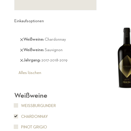
Einkaufsoptionen
Diesen
Weißweine
Chardonnay
Artikel
Diesen
Weißweine
Sauvignon
entfernen
Artikel
Diesen
Jahrgang
2017-2018-2019
entfernen
Artikel
entfernen
Alles löschen
Weißweine
WEISSBURGUNDER
CHARDONNAY
PINOT GRIGIO