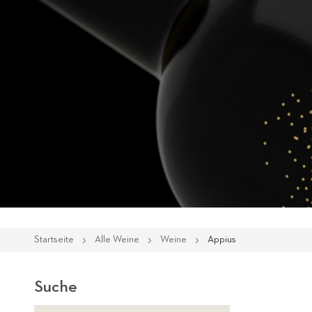
Startseite
Alle Weine
Weine
Appius
Suche