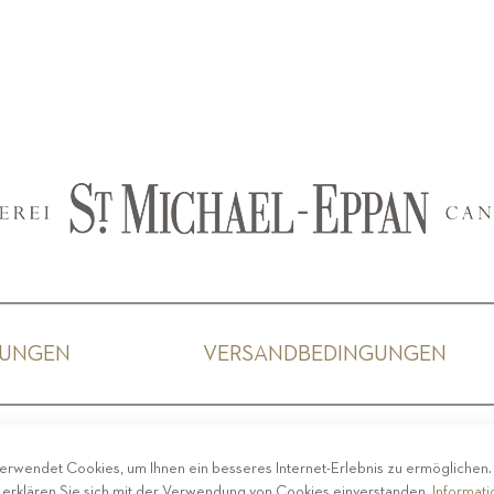
GUNGEN
VERSANDBEDINGUNGEN
ACY
-
IMPRESSUM
-
COOKIE POLICY
-
ETHISCHER 
erwendet Cookies, um Ihnen ein besseres Internet-Erlebnis zu ermöglichen
COPYRIGHT 2019 ST.MICHAEL - EPPAN
 erklären Sie sich mit der Verwendung von Cookies einverstanden.
Informat