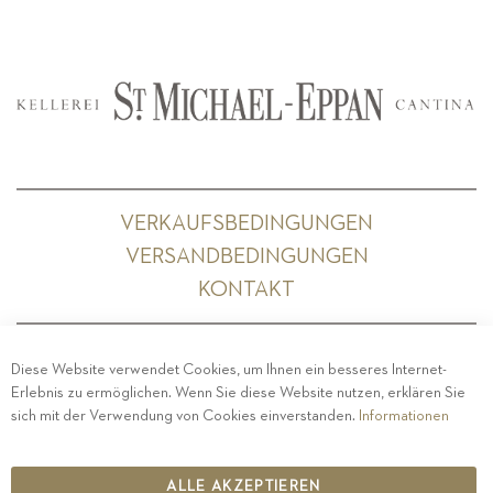
VERKAUFSBEDINGUNGEN
VERSANDBEDINGUNGEN
KONTAKT
Diese Website verwendet Cookies, um Ihnen ein besseres Internet-
Erlebnis zu ermöglichen. Wenn Sie diese Website nutzen, erklären Sie
PRIVACY
-
IMPRESSUM
-
COOKIE POLICY
-
sich mit der Verwendung von Cookies einverstanden.
Informationen
ETHISCHER KODEX
COPYRIGHT 2019 ST.MICHAEL - EPPAN
ALLE AKZEPTIEREN
IT00126670215