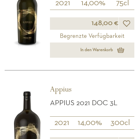
2021
14,00%
75cl
Wunsch
148,00 €
Begrenzte Verfügbarkeit
In den Warenkorb
Appius
APPIUS 2021 DOC 3L
2021
14,00%
300cl
Wunsch