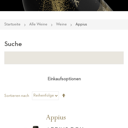
Startseite
Alle Weine
Weine
Appius
Suche
Einkaufsoptionen
Absteigend
Sortieren nach
sortieren
Appius