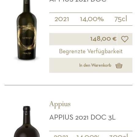
2021
14,00%
75cl
Wunsch
148,00 €
Begrenzte Verfügbarkeit
In den Warenkorb
Appius
APPIUS 2021 DOC 3L