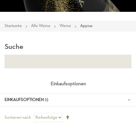
Startseite
Alle Weine
Weine
Appius
Suche
Einkaufsoptionen
EINKAUFSOPTIONEN
Absteigend
Sortieren nach
sortieren