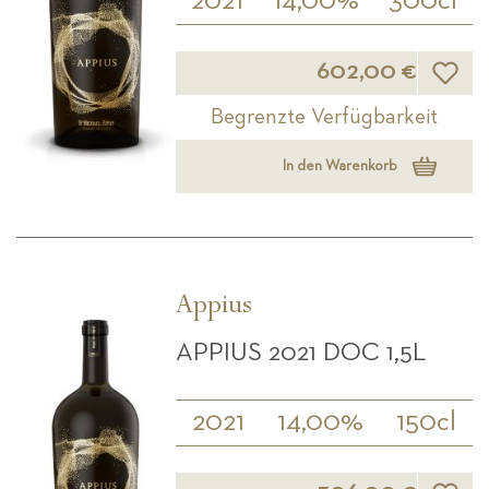
2021
14,00%
300cl
Wunsch
602,00 €
Begrenzte Verfügbarkeit
In den Warenkorb
Appius
APPIUS 2021 DOC 1,5L
2021
14,00%
150cl
Wunsch