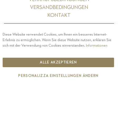
VERSANDBEDINGUNGEN
KONTAKT
Diese Website verwendet Cookies, um Ihnen ein besseres Internet-
Erlebnis zu ermöglichen. Wenn Sie diese Website nutzen, erklären Sie
PRIVACY
-
IMPRESSUM
-
COOKIE POLICY
-
sich mit der Verwendung von Cookies einverstanden.
Informationen
ETHISCHER KODEX
COPYRIGHT 2019 ST.MICHAEL - EPPAN
ALLE AKZEPTIEREN
IT00126670215
PERSONALIZZA EINSTELLUNGEN ÄNDERN