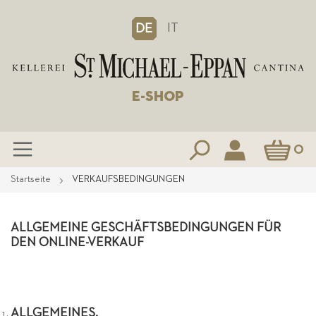
IT
DE
E-SHOP
Mein Waren
0
Zum
Startseite
VERKAUFSBEDINGUNGEN
Inhalt
springen
ALLGEMEINE GESCHÄFTSBEDINGUNGEN FÜR
DEN ONLINE-VERKAUF
ALLGEMEINES.