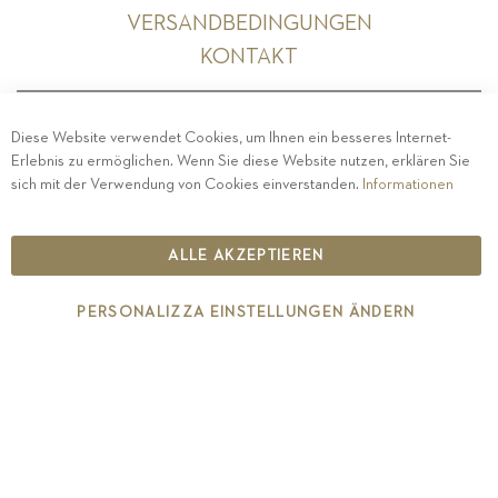
VERSANDBEDINGUNGEN
KONTAKT
Diese Website verwendet Cookies, um Ihnen ein besseres Internet-
Erlebnis zu ermöglichen. Wenn Sie diese Website nutzen, erklären Sie
PRIVACY
-
IMPRESSUM
-
COOKIE POLICY
-
sich mit der Verwendung von Cookies einverstanden.
Informationen
ETHISCHER KODEX
COPYRIGHT 2019 ST.MICHAEL - EPPAN
ALLE AKZEPTIEREN
IT00126670215
PERSONALIZZA EINSTELLUNGEN ÄNDERN