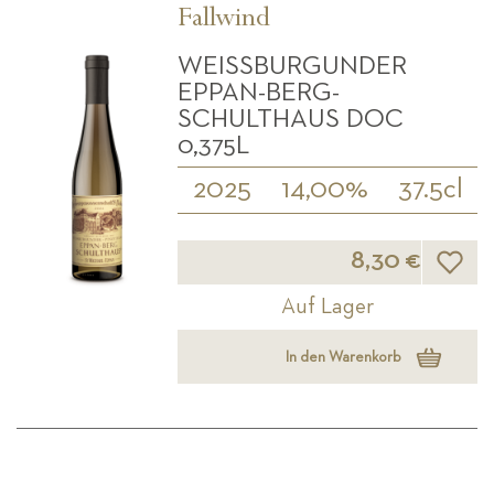
Fallwind
WEISSBURGUNDER E
PPAN-BERG-S
CHULTHAUS DOC 0
,375L
2025
14,00%
37.5cl
Wunsch
8,30 €
Auf Lager
In den Warenkorb