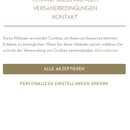
VERSANDBEDINGUNGEN
KONTAKT
Diese Website verwendet Cookies, um Ihnen ein besseres Internet-
Erlebnis zu ermöglichen. Wenn Sie diese Website nutzen, erklären Sie
PRIVACY
-
IMPRESSUM
-
COOKIE POLICY
-
sich mit der Verwendung von Cookies einverstanden.
Informationen
ETHISCHER KODEX
COPYRIGHT 2019 ST.MICHAEL - EPPAN
ALLE AKZEPTIEREN
IT00126670215
PERSONALIZZA EINSTELLUNGEN ÄNDERN