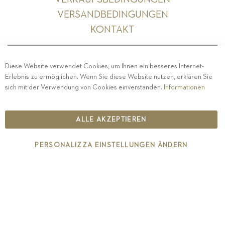
VERSANDBEDINGUNGEN
KONTAKT
Diese Website verwendet Cookies, um Ihnen ein besseres Internet-
Erlebnis zu ermöglichen. Wenn Sie diese Website nutzen, erklären Sie
PRIVACY
-
IMPRESSUM
-
COOKIE POLICY
-
sich mit der Verwendung von Cookies einverstanden.
Informationen
ETHISCHER KODEX
COPYRIGHT 2019 ST.MICHAEL - EPPAN
ALLE AKZEPTIEREN
IT00126670215
PERSONALIZZA EINSTELLUNGEN ÄNDERN