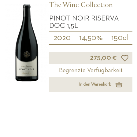
The Wine Collection
PINOT NOIR RISERVA
DOC 1,5L
2020
14,50%
150cl
Wunsch
275,00 €
Begrenzte Verfügbarkeit
In den Warenkorb