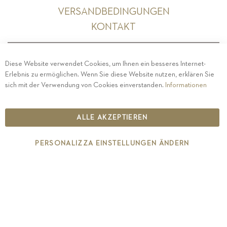
VERSANDBEDINGUNGEN
KONTAKT
Diese Website verwendet Cookies, um Ihnen ein besseres Internet-
Erlebnis zu ermöglichen. Wenn Sie diese Website nutzen, erklären Sie
PRIVACY
-
IMPRESSUM
-
COOKIE POLICY
-
sich mit der Verwendung von Cookies einverstanden.
Informationen
ETHISCHER KODEX
COPYRIGHT 2019 ST.MICHAEL - EPPAN
ALLE AKZEPTIEREN
IT00126670215
PERSONALIZZA EINSTELLUNGEN ÄNDERN