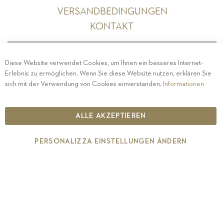
VERSANDBEDINGUNGEN
KONTAKT
Diese Website verwendet Cookies, um Ihnen ein besseres Internet-
Erlebnis zu ermöglichen. Wenn Sie diese Website nutzen, erklären Sie
PRIVACY
-
IMPRESSUM
-
COOKIE POLICY
-
sich mit der Verwendung von Cookies einverstanden.
Informationen
ETHISCHER KODEX
COPYRIGHT 2019 ST.MICHAEL - EPPAN
ALLE AKZEPTIEREN
IT00126670215
PERSONALIZZA EINSTELLUNGEN ÄNDERN