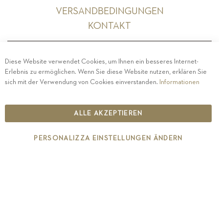
VERSANDBEDINGUNGEN
KONTAKT
Diese Website verwendet Cookies, um Ihnen ein besseres Internet-
Erlebnis zu ermöglichen. Wenn Sie diese Website nutzen, erklären Sie
PRIVACY
-
IMPRESSUM
-
COOKIE POLICY
-
sich mit der Verwendung von Cookies einverstanden.
Informationen
ETHISCHER KODEX
COPYRIGHT 2019 ST.MICHAEL - EPPAN
ALLE AKZEPTIEREN
IT00126670215
PERSONALIZZA EINSTELLUNGEN ÄNDERN