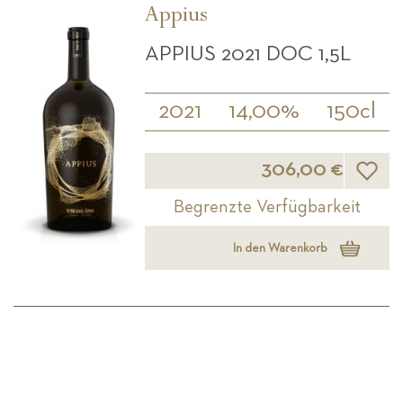
Appius
APPIUS 2021 DOC 1,5L
2021
14,00%
150cl
Wunsch
306,00 €
Begrenzte Verfügbarkeit
In den Warenkorb